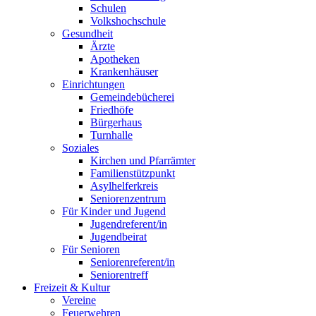
Schulen
Volkshochschule
Gesundheit
Ärzte
Apotheken
Krankenhäuser
Einrichtungen
Gemeindebücherei
Friedhöfe
Bürgerhaus
Turnhalle
Soziales
Kirchen und Pfarrämter
Familienstützpunkt
Asylhelferkreis
Seniorenzentrum
Für Kinder und Jugend
Jugendreferent/in
Jugendbeirat
Für Senioren
Seniorenreferent/in
Seniorentreff
Freizeit & Kultur
Vereine
Feuerwehren