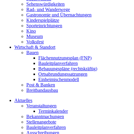
Sehenswürdigkeiten
Rad- und Wanderwege
Gastronomie und Übernachtungen
Kinderspielplätze
Sporteinrichtungen
Kino
Museum
Volksfest
Wirtschaft & Standort
Bauen
Flächennutzungsplan (FNP)
Bauleitplanverfahren
Bebauungspläne (rechtskräftig)
Ortsabrundungssatzungen
Einheimischenmodell
Post & Banken
Breitbandausbau
Aktuelles
Veranstaltungen
Terminkalender
Bekanntmachungen
Stellenangebote
Bauleitplanverfahren
Ausschreibungen