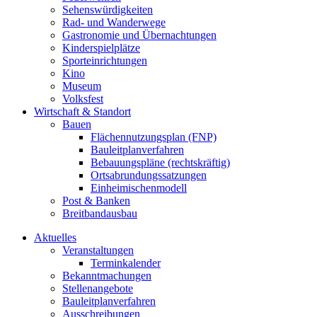
Sehenswürdigkeiten
Rad- und Wanderwege
Gastronomie und Übernachtungen
Kinderspielplätze
Sporteinrichtungen
Kino
Museum
Volksfest
Wirtschaft & Standort
Bauen
Flächennutzungsplan (FNP)
Bauleitplanverfahren
Bebauungspläne (rechtskräftig)
Ortsabrundungssatzungen
Einheimischenmodell
Post & Banken
Breitbandausbau
Aktuelles
Veranstaltungen
Terminkalender
Bekanntmachungen
Stellenangebote
Bauleitplanverfahren
Ausschreibungen