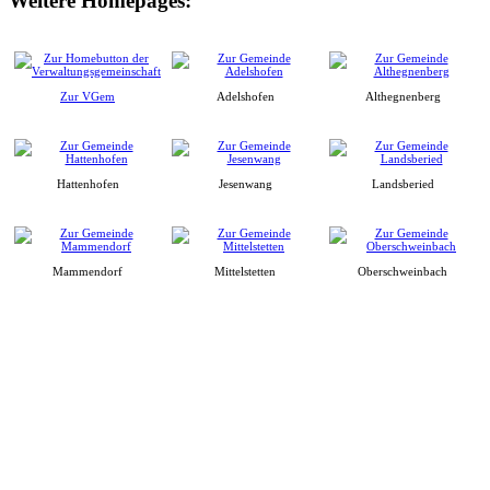
Weitere Homepages:
Zur VGem
Adelshofen
Althegnenberg
Hattenhofen
Jesenwang
Landsberied
Mammendorf
Mittelstetten
Oberschweinbach