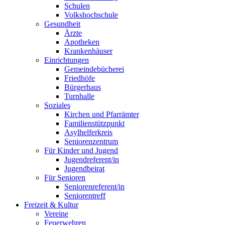
Schulen
Volkshochschule
Gesundheit
Ärzte
Apotheken
Krankenhäuser
Einrichtungen
Gemeindebücherei
Friedhöfe
Bürgerhaus
Turnhalle
Soziales
Kirchen und Pfarrämter
Familienstützpunkt
Asylhelferkreis
Seniorenzentrum
Für Kinder und Jugend
Jugendreferent/in
Jugendbeirat
Für Senioren
Seniorenreferent/in
Seniorentreff
Freizeit & Kultur
Vereine
Feuerwehren