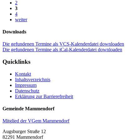
2
3
4
weiter
Downloads
Die gefundenen Termine als VCS-Kalenderdatei downloaden
Die gefundenen Termine als iCal-Kalenderdatei downloaden
Quicklinks
Kontakt
Inhaltsverzeichnis
Impressum
Datenschutz
Erklärung zur Barrierefreiheit
Gemeinde Mammendorf
Mitglied der VGem Mammendorf
Augsburger Straße 12
82291 Mammendorf