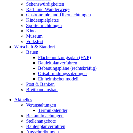
Sehenswürdigkeiten
Rad- und Wanderwege
Gastronomie und Übernachtungen
Kinderspielplätze
Sporteinrichtungen
Kino
Museum
Volksfest
Wirtschaft & Standort
Bauen
Flächennutzungsplan (FNP)
Bauleitplanverfahren
Bebauungspläne (rechtskräftig)
Ortsabrundungssatzungen
Einheimischenmodell
Post & Banken
Breitbandausbau
Aktuelles
Veranstaltungen
Terminkalender
Bekanntmachungen
Stellenangebote
Bauleitplanverfahren
Ausschreibungen