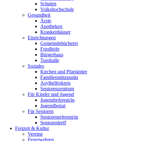
Schulen
Volkshochschule
Gesundheit
Ärzte
Apotheken
Krankenhäuser
Einrichtungen
Gemeindebücherei
Friedhöfe
Bürgerhaus
Turnhalle
Soziales
Kirchen und Pfarrämter
Familienstützpunkt
Asylhelferkreis
Seniorenzentrum
Für Kinder und Jugend
Jugendreferent/in
Jugendbeirat
Für Senioren
Seniorenreferent/in
Seniorentreff
Freizeit & Kultur
Vereine
Feuerwehren