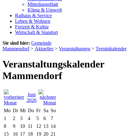
Mitteilungsblatt
Klima & Umwelt
Rathaus & Service
Leben & Wohnen
Freizeit & Kultur
Wirtschaft & Standort
Sie sind hier:
Gemeinde
Mammendorf
>
Aktuelles
>
Veranstaltungen
>
Terminkalender
Veranstaltungskalender
Mammendorf
Juni
2026
Mo
Di
Mi
Do
Fr
Sa
So
1
2
3
4
5
6
7
8
9
10
11
12
13
14
15
16
17
18
19
20
21