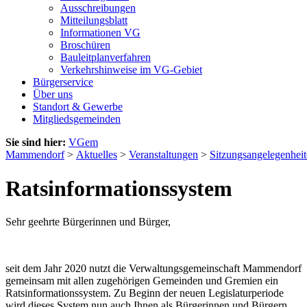
Ausschreibungen
Mitteilungsblatt
Informationen VG
Broschüren
Bauleitplanverfahren
Verkehrshinweise im VG-Gebiet
Bürgerservice
Über uns
Standort & Gewerbe
Mitgliedsgemeinden
Sie sind hier:
VGem
Mammendorf
>
Aktuelles
>
Veranstaltungen
>
Sitzungsangelegenhei
Ratsinformationssystem
Sehr geehrte Bürgerinnen und Bürger,
seit dem Jahr 2020 nutzt die Verwaltungsgemeinschaft Mammendorf
gemeinsam mit allen zugehörigen Gemeinden und Gremien ein
Ratsinformationssystem. Zu Beginn der neuen Legislaturperiode
wird dieses System nun auch Ihnen als Bürgerinnen und Bürgern