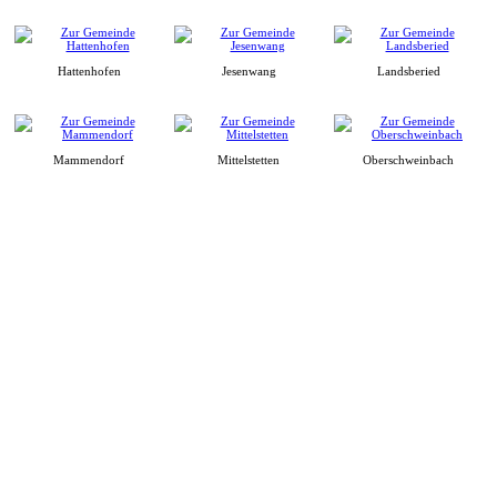
Hattenhofen
Jesenwang
Landsberied
Mammendorf
Mittelstetten
Oberschweinbach