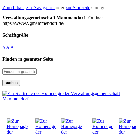
Zum Inhalt
,
zur Navigation
oder
zur Startseite
springen.
Verwaltungsgemeinschaft Mammendorf
| Online:
https://www.vgmammendorf.de/
Schriftgröße
A
A
A
Finden in gesamter Seite
suchen