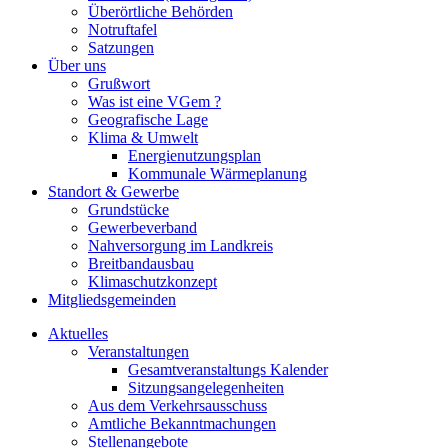
Überörtliche Behörden
Notruftafel
Satzungen
Über uns
Grußwort
Was ist eine VGem ?
Geografische Lage
Klima & Umwelt
Energienutzungsplan
Kommunale Wärmeplanung
Standort & Gewerbe
Grundstücke
Gewerbeverband
Nahversorgung im Landkreis
Breitbandausbau
Klimaschutzkonzept
Mitgliedsgemeinden
Aktuelles
Veranstaltungen
Gesamtveranstaltungs Kalender
Sitzungsangelegenheiten
Aus dem Verkehrsausschuss
Amtliche Bekanntmachungen
Stellenangebote