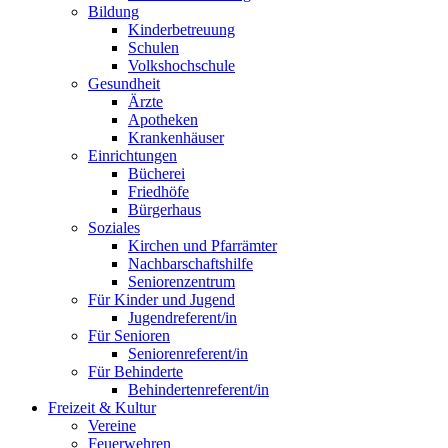
Bildung
Kinderbetreuung
Schulen
Volkshochschule
Gesundheit
Ärzte
Apotheken
Krankenhäuser
Einrichtungen
Bücherei
Friedhöfe
Bürgerhaus
Soziales
Kirchen und Pfarrämter
Nachbarschaftshilfe
Seniorenzentrum
Für Kinder und Jugend
Jugendreferent/in
Für Senioren
Seniorenreferent/in
Für Behinderte
Behindertenreferent/in
Freizeit & Kultur
Vereine
Feuerwehren