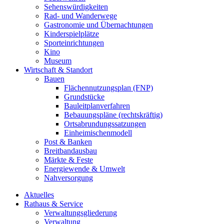
Sehenswürdigkeiten
Rad- und Wanderwege
Gastronomie und Übernachtungen
Kinderspielplätze
Sporteinrichtungen
Kino
Museum
Wirtschaft & Standort
Bauen
Flächennutzungsplan (FNP)
Grundstücke
Bauleitplanverfahren
Bebauungspläne (rechtskräftig)
Ortsabrundungssatzungen
Einheimischenmodell
Post & Banken
Breitbandausbau
Märkte & Feste
Energiewende & Umwelt
Nahversorgung
Aktuelles
Rathaus & Service
Verwaltungsgliederung
Verwaltung