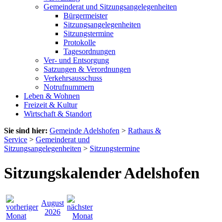
Gemeinderat und Sitzungsangelegenheiten
Bürgermeister
Sitzungsangelegenheiten
Sitzungstermine
Protokolle
Tagesordnungen
Ver- und Entsorgung
Satzungen & Verordnungen
Verkehrsausschuss
Notrufnummern
Leben & Wohnen
Freizeit & Kultur
Wirtschaft & Standort
Sie sind hier:
Gemeinde Adelshofen
>
Rathaus &
Service
>
Gemeinderat und
Sitzungsangelegenheiten
>
Sitzungstermine
Sitzungskalender Adelshofen
August
2026