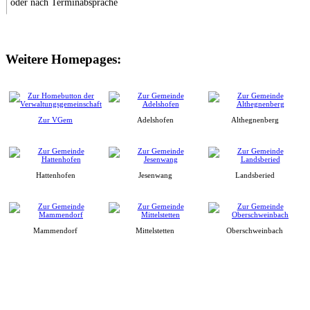
oder nach Terminabsprache
Weitere Homepages:
Zur VGem
Adelshofen
Althegnenberg
Hattenhofen
Jesenwang
Landsberied
Mammendorf
Mittelstetten
Oberschweinbach