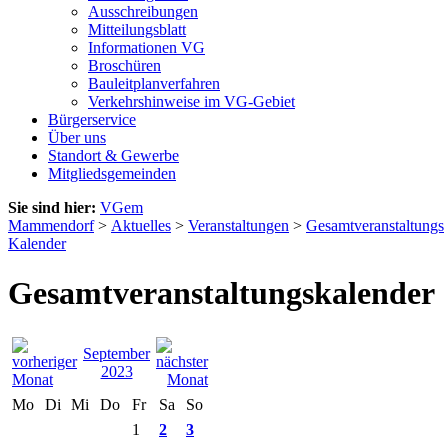
Ausschreibungen
Mitteilungsblatt
Informationen VG
Broschüren
Bauleitplanverfahren
Verkehrshinweise im VG-Gebiet
Bürgerservice
Über uns
Standort & Gewerbe
Mitgliedsgemeinden
Sie sind hier:
VGem
Mammendorf
>
Aktuelles
>
Veranstaltungen
>
Gesamtveranstaltungs
Kalender
Gesamtveranstaltungskalender
September
2023
Mo
Di
Mi
Do
Fr
Sa
So
1
2
3