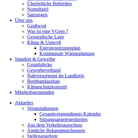
Überörtliche Behörden
Notruftafel
Satzungen
Über uns
Grußwort
Was ist eine VGem ?
Geografische Lage
Klima & Umwelt
Energienutzungsplan
Kommunale Wärmeplanung
Standort & Gewerbe
Grundstücke
Gewerbeverband
Nahversorgung im Landkreis
Breitbandausbau
Klimaschutzkonzept
Mitgliedsgemeinden
Aktuelles
Veranstaltungen
Gesamtveranstaltungs Kalender
Sitzungsangelegenheiten
Aus dem Verkehrsausschuss
Amtliche Bekanntmachungen
Stellenangebote