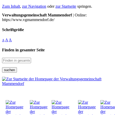
Zum Inhalt
,
zur Navigation
oder
zur Startseite
springen.
Verwaltungsgemeinschaft Mammendorf
| Online:
https://www.vgmammendorf.de/
Schriftgröße
A
A
A
Finden in gesamter Seite
suchen