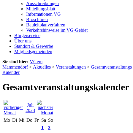
Ausschreibungen
Mitteilungsblatt
Informationen VG
Broschüren
Bauleitplanverfahren
Verkehrshinweise im VG-Gebiet
Bürgerservice
Über uns
Standort & Gewerbe
Mitgliedsgemeinden
Sie sind hier:
VGem
Mammendorf
>
Aktuelles
>
Veranstaltungen
>
Gesamtveranstaltungs
Kalender
Gesamtveranstaltungskalender
Juli
2023
Mo
Di
Mi
Do
Fr
Sa
So
1
2