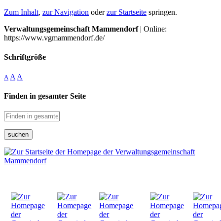
Zum Inhalt
,
zur Navigation
oder
zur Startseite
springen.
Verwaltungsgemeinschaft Mammendorf
| Online:
https://www.vgmammendorf.de/
Schriftgröße
A
A
A
Finden in gesamter Seite
suchen