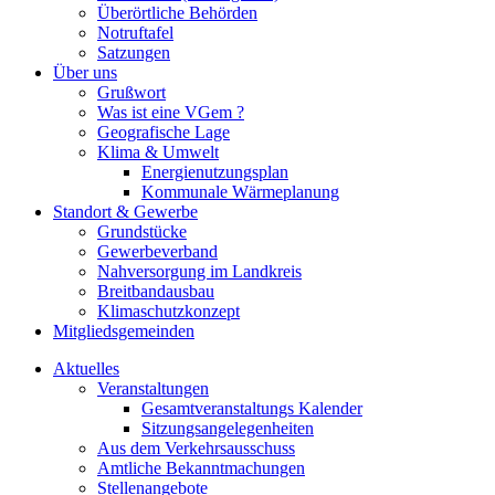
Überörtliche Behörden
Notruftafel
Satzungen
Über uns
Grußwort
Was ist eine VGem ?
Geografische Lage
Klima & Umwelt
Energienutzungsplan
Kommunale Wärmeplanung
Standort & Gewerbe
Grundstücke
Gewerbeverband
Nahversorgung im Landkreis
Breitbandausbau
Klimaschutzkonzept
Mitgliedsgemeinden
Aktuelles
Veranstaltungen
Gesamtveranstaltungs Kalender
Sitzungsangelegenheiten
Aus dem Verkehrsausschuss
Amtliche Bekanntmachungen
Stellenangebote