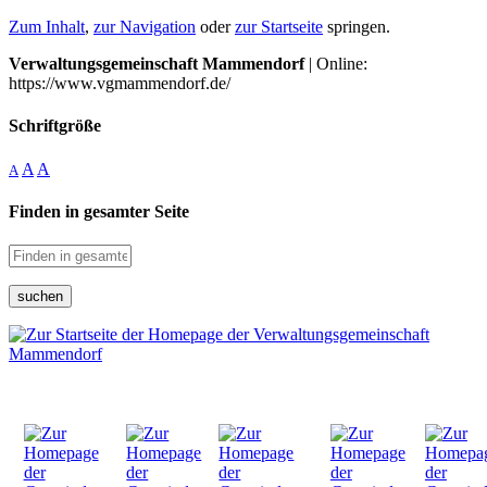
Zum Inhalt
,
zur Navigation
oder
zur Startseite
springen.
Verwaltungsgemeinschaft Mammendorf
| Online:
https://www.vgmammendorf.de/
Schriftgröße
A
A
A
Finden in gesamter Seite
suchen