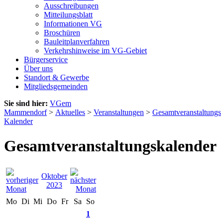
Ausschreibungen
Mitteilungsblatt
Informationen VG
Broschüren
Bauleitplanverfahren
Verkehrshinweise im VG-Gebiet
Bürgerservice
Über uns
Standort & Gewerbe
Mitgliedsgemeinden
Sie sind hier:
VGem
Mammendorf
>
Aktuelles
>
Veranstaltungen
>
Gesamtveranstaltungs
Kalender
Gesamtveranstaltungskalender
Oktober
2023
Mo
Di
Mi
Do
Fr
Sa
So
1