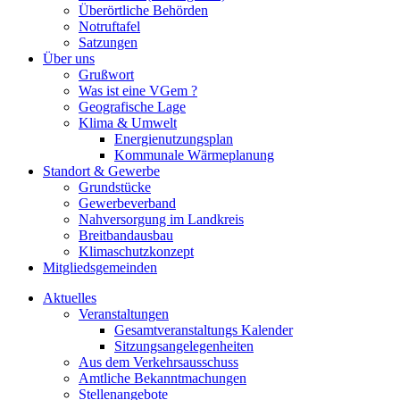
Überörtliche Behörden
Notruftafel
Satzungen
Über uns
Grußwort
Was ist eine VGem ?
Geografische Lage
Klima & Umwelt
Energienutzungsplan
Kommunale Wärmeplanung
Standort & Gewerbe
Grundstücke
Gewerbeverband
Nahversorgung im Landkreis
Breitbandausbau
Klimaschutzkonzept
Mitgliedsgemeinden
Aktuelles
Veranstaltungen
Gesamtveranstaltungs Kalender
Sitzungsangelegenheiten
Aus dem Verkehrsausschuss
Amtliche Bekanntmachungen
Stellenangebote