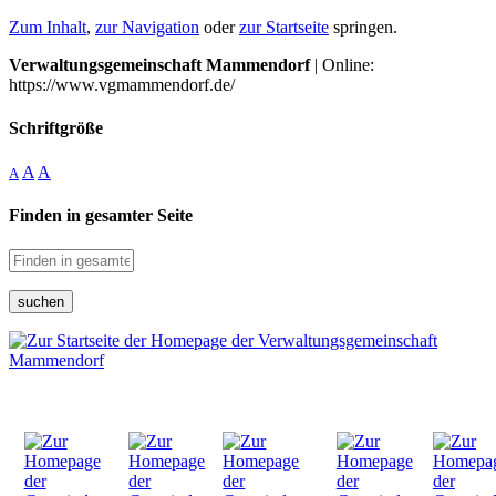
Zum Inhalt
,
zur Navigation
oder
zur Startseite
springen.
Verwaltungsgemeinschaft Mammendorf
| Online:
https://www.vgmammendorf.de/
Schriftgröße
A
A
A
Finden in gesamter Seite
suchen