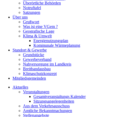
Überörtliche Behörden
Notruftafel
Satzungen
Über uns
Grußwort
Was ist eine VGem ?
Geografische Lage
Klima & Umwelt
Energienutzungsplan
Kommunale Wärmeplanung
Standort & Gewerbe
Grundstücke
Gewerbeverband
Nahversorgung im Landkreis
Breitbandausbau
Klimaschutzkonzept
Mitgliedsgemeinden
Aktuelles
Veranstaltungen
Gesamtveranstaltungs Kalender
Sitzungsangelegenheiten
Aus dem Verkehrsausschuss
Amtliche Bekanntmachungen
Stellenangebote