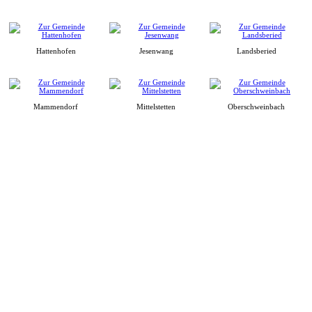
Hattenhofen
Jesenwang
Landsberied
Mammendorf
Mittelstetten
Oberschweinbach