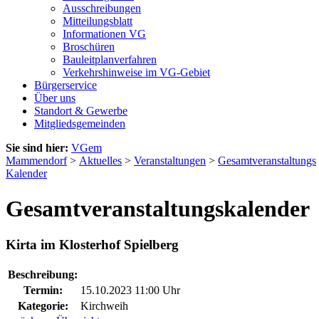
Ausschreibungen
Mitteilungsblatt
Informationen VG
Broschüren
Bauleitplanverfahren
Verkehrshinweise im VG-Gebiet
Bürgerservice
Über uns
Standort & Gewerbe
Mitgliedsgemeinden
Sie sind hier:
VGem
Mammendorf
>
Aktuelles
>
Veranstaltungen
>
Gesamtveranstaltungs
Kalender
Gesamtveranstaltungskalender
Kirta im Klosterhof Spielberg
Beschreibung:
Termin:
15.10.2023 11:00 Uhr
Kategorie:
Kirchweih