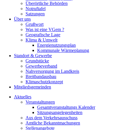
Überörtliche Behörden
Notruftafel
Satzungen
Über uns
Grußwort
Was ist eine VGem ?
Geografische Lage
Klima & Umwelt
Energienutzungsplan
Kommunale Wärmeplanung
Standort & Gewerbe
Grundstücke
Gewerbeverband
Nahversorgung im Landkreis
Breitbandausbau
Klimaschutzkonzept
Mitgliedsgemeinden
Aktuelles
Veranstaltungen
Gesamtveranstaltungs Kalender
Sitzungsangelegenheiten
Aus dem Verkehrsausschuss
Amtliche Bekanntmachungen
Stellenangebote