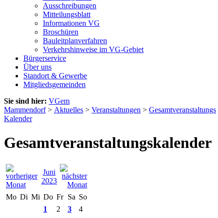
Ausschreibungen
Mitteilungsblatt
Informationen VG
Broschüren
Bauleitplanverfahren
Verkehrshinweise im VG-Gebiet
Bürgerservice
Über uns
Standort & Gewerbe
Mitgliedsgemeinden
Sie sind hier:
VGem
Mammendorf
>
Aktuelles
>
Veranstaltungen
>
Gesamtveranstaltungs
Kalender
Gesamtveranstaltungskalender
Juni
2023
Mo
Di
Mi
Do
Fr
Sa
So
1
2
3
4