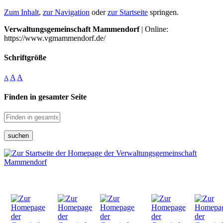
Zum Inhalt
,
zur Navigation
oder
zur Startseite
springen.
Verwaltungsgemeinschaft Mammendorf
| Online:
https://www.vgmammendorf.de/
Schriftgröße
A
A
A
Finden in gesamter Seite
suchen